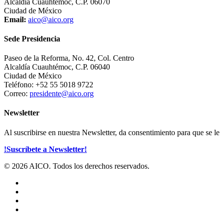
Alcaldía Cuauhtémoc, C.P. 06070
Ciudad de México
Email:
aico@aico.org
Sede Presidencia
Paseo de la Reforma, No. 42, Col. Centro
Alcaldía Cuauhtémoc, C.P. 06040
Ciudad de México
Teléfono: +52 55 5018 9722
Correo:
presidente@aico.org
Newsletter
Al suscribirse en nuestra Newsletter, da consentimiento para que se 
!Suscríbete a Newsletter!
© 2026 AICO. Todos los derechos reservados.
x-
twitter
facebook
linkedin
youtube