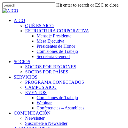
Skip
Hit enter to search or ESC to close
to
Close
main
Search
content
Menu
AICO
QUÉ ES AICO
ESTRUCTURA CORPORATIVA
Mensaje Presidente
Mesa Ejecutiva
Presidentes de Honor
Comisiones de Trabajo
Secretaría General
SOCIOS
SOCIOS POR REGIONES
SOCIOS POR PAÍSES
SERVICIOS
PROGRAMA CONECTADOS
CAMPUS AICO
EVENTOS
Comisiones de Trabajo
Webinar
Conferencias – Asambleas
COMUNICACIÓN
Newsletter
Suscríbete a Newsletter