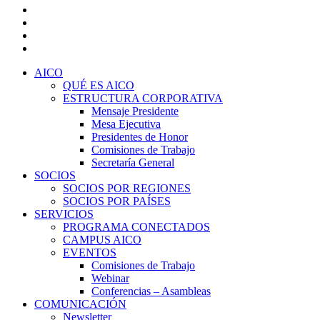
x-
twitter
facebook
linkedin
youtube
Close
AICO
Menu
QUÉ ES AICO
ESTRUCTURA CORPORATIVA
Mensaje Presidente
Mesa Ejecutiva
Presidentes de Honor
Comisiones de Trabajo
Secretaría General
SOCIOS
SOCIOS POR REGIONES
SOCIOS POR PAÍSES
SERVICIOS
PROGRAMA CONECTADOS
CAMPUS AICO
EVENTOS
Comisiones de Trabajo
Webinar
Conferencias – Asambleas
COMUNICACIÓN
Newsletter