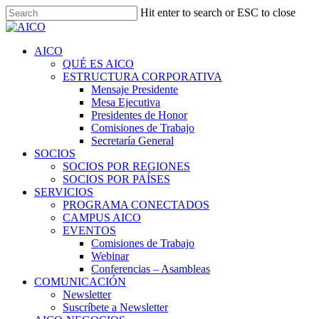
Skip
Hit enter to search or ESC to close
to
Close
main
Search
content
Menu
AICO
QUÉ ES AICO
ESTRUCTURA CORPORATIVA
Mensaje Presidente
Mesa Ejecutiva
Presidentes de Honor
Comisiones de Trabajo
Secretaría General
SOCIOS
SOCIOS POR REGIONES
SOCIOS POR PAÍSES
SERVICIOS
PROGRAMA CONECTADOS
CAMPUS AICO
EVENTOS
Comisiones de Trabajo
Webinar
Conferencias – Asambleas
COMUNICACIÓN
Newsletter
Suscríbete a Newsletter