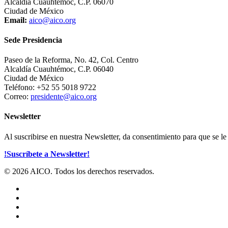
Alcaldía Cuauhtémoc, C.P. 06070
Ciudad de México
Email:
aico@aico.org
Sede Presidencia
Paseo de la Reforma, No. 42, Col. Centro
Alcaldía Cuauhtémoc, C.P. 06040
Ciudad de México
Teléfono: +52 55 5018 9722
Correo:
presidente@aico.org
Newsletter
Al suscribirse en nuestra Newsletter, da consentimiento para que se 
!Suscríbete a Newsletter!
© 2026 AICO. Todos los derechos reservados.
x-
twitter
facebook
linkedin
youtube