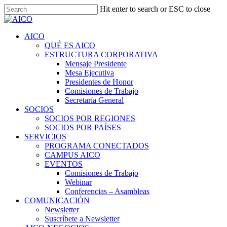
Skip
Hit enter to search or ESC to close
to
Close
main
Search
content
Menu
AICO
QUÉ ES AICO
ESTRUCTURA CORPORATIVA
Mensaje Presidente
Mesa Ejecutiva
Presidentes de Honor
Comisiones de Trabajo
Secretaría General
SOCIOS
SOCIOS POR REGIONES
SOCIOS POR PAÍSES
SERVICIOS
PROGRAMA CONECTADOS
CAMPUS AICO
EVENTOS
Comisiones de Trabajo
Webinar
Conferencias – Asambleas
COMUNICACIÓN
Newsletter
Suscríbete a Newsletter