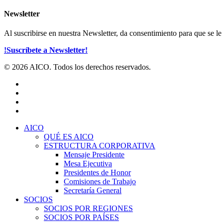
Newsletter
Al suscribirse en nuestra Newsletter, da consentimiento para que se 
!Suscríbete a Newsletter!
© 2026 AICO. Todos los derechos reservados.
x-
twitter
facebook
linkedin
youtube
Close
AICO
Menu
QUÉ ES AICO
ESTRUCTURA CORPORATIVA
Mensaje Presidente
Mesa Ejecutiva
Presidentes de Honor
Comisiones de Trabajo
Secretaría General
SOCIOS
SOCIOS POR REGIONES
SOCIOS POR PAÍSES