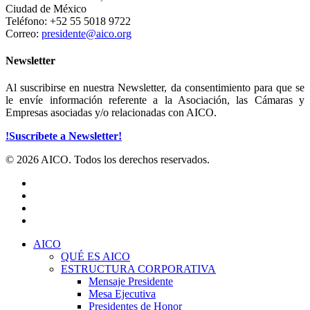
Ciudad de México
Teléfono: +52 55 5018 9722
Correo:
presidente@aico.org
Newsletter
Al suscribirse en nuestra Newsletter, da consentimiento para que se
le envíe información referente a la Asociación, las Cámaras y
Empresas asociadas y/o relacionadas con AICO.
!Suscríbete a Newsletter!
© 2026 AICO. Todos los derechos reservados.
x-
twitter
facebook
linkedin
youtube
Close
AICO
Menu
QUÉ ES AICO
ESTRUCTURA CORPORATIVA
Mensaje Presidente
Mesa Ejecutiva
Presidentes de Honor