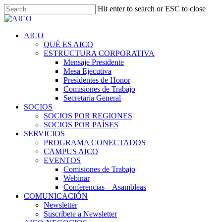
Skip
Hit enter to search or ESC to close
to
Close
main
Search
content
Menu
AICO
QUÉ ES AICO
ESTRUCTURA CORPORATIVA
Mensaje Presidente
Mesa Ejecutiva
Presidentes de Honor
Comisiones de Trabajo
Secretaría General
SOCIOS
SOCIOS POR REGIONES
SOCIOS POR PAÍSES
SERVICIOS
PROGRAMA CONECTADOS
CAMPUS AICO
EVENTOS
Comisiones de Trabajo
Webinar
Conferencias – Asambleas
COMUNICACIÓN
Newsletter
Suscríbete a Newsletter