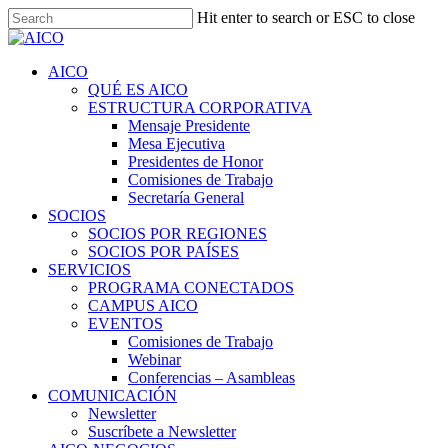
Skip
Hit enter to search or ESC to close
to
Close
main
Search
content
Menu
AICO
QUÉ ES AICO
ESTRUCTURA CORPORATIVA
Mensaje Presidente
Mesa Ejecutiva
Presidentes de Honor
Comisiones de Trabajo
Secretaría General
SOCIOS
SOCIOS POR REGIONES
SOCIOS POR PAÍSES
SERVICIOS
PROGRAMA CONECTADOS
CAMPUS AICO
EVENTOS
Comisiones de Trabajo
Webinar
Conferencias – Asambleas
COMUNICACIÓN
Newsletter
Suscríbete a Newsletter