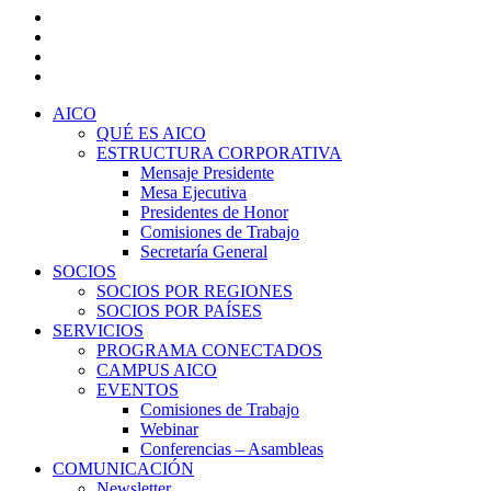
x-
twitter
facebook
linkedin
youtube
Close
AICO
Menu
QUÉ ES AICO
ESTRUCTURA CORPORATIVA
Mensaje Presidente
Mesa Ejecutiva
Presidentes de Honor
Comisiones de Trabajo
Secretaría General
SOCIOS
SOCIOS POR REGIONES
SOCIOS POR PAÍSES
SERVICIOS
PROGRAMA CONECTADOS
CAMPUS AICO
EVENTOS
Comisiones de Trabajo
Webinar
Conferencias – Asambleas
COMUNICACIÓN
Newsletter