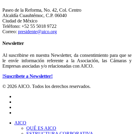
Paseo de la Reforma, No. 42, Col. Centro
Alcaldía Cuauhtémoc, C.P. 06040
Ciudad de México
Teléfono: +52 55 5018 9722
Correo:
presidente@aico.org
Newsletter
Al suscribirse en nuestra Newsletter, da consentimiento para que se
le envíe información referente a la Asociación, las Cámaras y
Empresas asociadas y/o relacionadas con AICO.
!Suscríbete a Newsletter!
© 2026 AICO. Todos los derechos reservados.
x-
twitter
facebook
linkedin
youtube
Close
AICO
Menu
QUÉ ES AICO
ESTRUCTURA CORPORATIVA