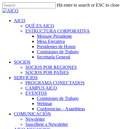
Skip
Hit enter to search or ESC to close
to
Close
main
Search
content
Menu
AICO
QUÉ ES AICO
ESTRUCTURA CORPORATIVA
Mensaje Presidente
Mesa Ejecutiva
Presidentes de Honor
Comisiones de Trabajo
Secretaría General
SOCIOS
SOCIOS POR REGIONES
SOCIOS POR PAÍSES
SERVICIOS
PROGRAMA CONECTADOS
CAMPUS AICO
EVENTOS
Comisiones de Trabajo
Webinar
Conferencias – Asambleas
COMUNICACIÓN
Newsletter
Suscríbete a Newsletter