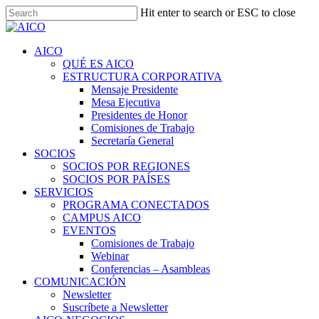
Skip
Hit enter to search or ESC to close
to
Close
main
Search
content
Menu
AICO
QUÉ ES AICO
ESTRUCTURA CORPORATIVA
Mensaje Presidente
Mesa Ejecutiva
Presidentes de Honor
Comisiones de Trabajo
Secretaría General
SOCIOS
SOCIOS POR REGIONES
SOCIOS POR PAÍSES
SERVICIOS
PROGRAMA CONECTADOS
CAMPUS AICO
EVENTOS
Comisiones de Trabajo
Webinar
Conferencias – Asambleas
COMUNICACIÓN
Newsletter
Suscríbete a Newsletter