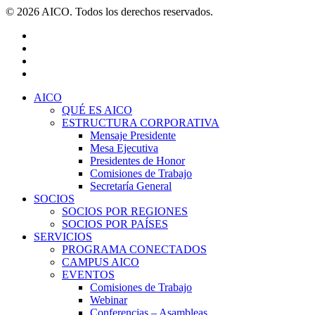
© 2026 AICO. Todos los derechos reservados.
x-
twitter
facebook
linkedin
youtube
Close
AICO
Menu
QUÉ ES AICO
ESTRUCTURA CORPORATIVA
Mensaje Presidente
Mesa Ejecutiva
Presidentes de Honor
Comisiones de Trabajo
Secretaría General
SOCIOS
SOCIOS POR REGIONES
SOCIOS POR PAÍSES
SERVICIOS
PROGRAMA CONECTADOS
CAMPUS AICO
EVENTOS
Comisiones de Trabajo
Webinar
Conferencias – Asambleas