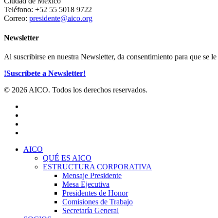
Ciudad de México
Teléfono: +52 55 5018 9722
Correo:
presidente@aico.org
Newsletter
Al suscribirse en nuestra Newsletter, da consentimiento para que se 
!Suscríbete a Newsletter!
© 2026 AICO. Todos los derechos reservados.
x-
twitter
facebook
linkedin
youtube
Close
AICO
Menu
QUÉ ES AICO
ESTRUCTURA CORPORATIVA
Mensaje Presidente
Mesa Ejecutiva
Presidentes de Honor
Comisiones de Trabajo
Secretaría General