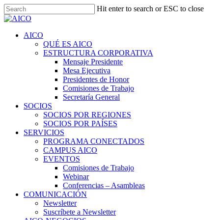
Skip
Hit enter to search or ESC to close
to
Close
main
Search
content
Menu
AICO
QUÉ ES AICO
ESTRUCTURA CORPORATIVA
Mensaje Presidente
Mesa Ejecutiva
Presidentes de Honor
Comisiones de Trabajo
Secretaría General
SOCIOS
SOCIOS POR REGIONES
SOCIOS POR PAÍSES
SERVICIOS
PROGRAMA CONECTADOS
CAMPUS AICO
EVENTOS
Comisiones de Trabajo
Webinar
Conferencias – Asambleas
COMUNICACIÓN
Newsletter
Suscríbete a Newsletter