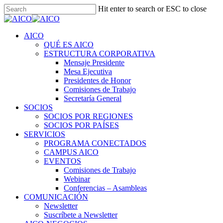
Skip
Hit enter to search or ESC to close
to
Close
main
Search
content
Menu
AICO
QUÉ ES AICO
ESTRUCTURA CORPORATIVA
Mensaje Presidente
Mesa Ejecutiva
Presidentes de Honor
Comisiones de Trabajo
Secretaría General
SOCIOS
SOCIOS POR REGIONES
SOCIOS POR PAÍSES
SERVICIOS
PROGRAMA CONECTADOS
CAMPUS AICO
EVENTOS
Comisiones de Trabajo
Webinar
Conferencias – Asambleas
COMUNICACIÓN
Newsletter
Suscríbete a Newsletter