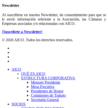
Newsletter
Al suscribirse en nuestra Newsletter, da consentimiento para que se
le envíe información referente a la Asociación, las Cámaras y
Empresas asociadas y/o relacionadas con AICO.
!Suscríbete a Newsletter!
© 2026 AICO. Todos los derechos reservados.
x-
twitter
facebook
linkedin
youtube
Close
AICO
Menu
QUÉ ES AICO
ESTRUCTURA CORPORATIVA
Mensaje Presidente
Mesa Ejecutiva
Presidentes de Honor
Comisiones de Trabajo
Secretaría General
SOCIOS