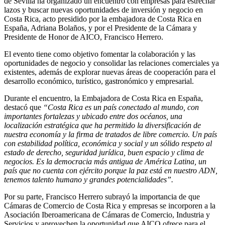
de Sevilla ha organizado un encuentro con empresas para estrechar
lazos y buscar nuevas oportunidades de inversión y negocio en
Costa Rica, acto presidido por la
embajadora de Costa Rica en
España, Adriana Bolaños,
y por el Presidente de la Cámara y
Presidente de Honor de AICO, Francisco Herrero.
El evento
tiene como objetivo
fomentar la colaboración y las
oportunidades de negocio y consolidar las relaciones comerciales ya
existentes, además de explorar nuevas áreas de cooperación para el
desarrollo económico, turístico, gastronómico y empresarial.
Durante el encuentro, la Embajadora de Costa Rica en España,
destacó que
“Costa Rica es un país conectado al mundo, con
importantes fortalezas y ubicado entre dos océanos, una
localización estratégica que ha permitido la diversificación de
nuestra economía y la firma de tratados de libre comercio.
Un país
con estabilidad política, económica y social y un sólido respeto al
estado de derecho, seguridad jurídica, buen espacio y clima de
negocios. Es la democracia más antigua de América Latina, un
país que no cuenta con ejército porque la paz está en nuestro ADN,
tenemos talento humano y grandes potencialidades”.
Por su parte, Francisco Herrero subrayó la
importancia de que
Cámaras de Comercio de Costa Rica y empresas se incorporen a la
Asociación Iberoamericana de Cámaras de Comercio, Industria y
Servicios
y aprovechen la oportunidad que AICO ofrece para el