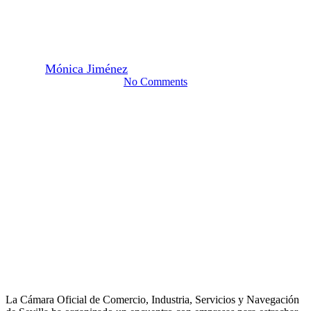
oportunidades de inversión y
comercialización”
By
Mónica Jiménez
7 de mayo de 2026
junio 10th, 2026
No Comments
La Cámara Oficial de Comercio, Industria, Servicios y Navegación