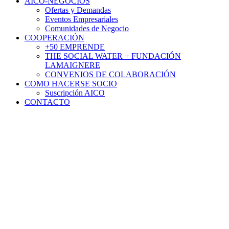
AICO-NEGOCIOS
Ofertas y Demandas
Eventos Empresariales
Comunidades de Negocio
COOPERACIÓN
+50 EMPRENDE
THE SOCIAL WATER + FUNDACIÓN
LAMAIGNERE
CONVENIOS DE COLABORACIÓN
COMO HACERSE SOCIO
Suscripción AICO
CONTACTO
Noticias
La Cámara de Comercio de
Sevilla, España, celebró la
jornada “Costa Rica crece: