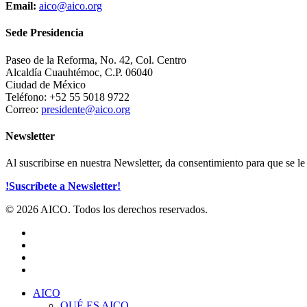
Email:
aico@aico.org
Sede Presidencia
Paseo de la Reforma, No. 42, Col. Centro
Alcaldía Cuauhtémoc, C.P. 06040
Ciudad de México
Teléfono: +52 55 5018 9722
Correo:
presidente@aico.org
Newsletter
Al suscribirse en nuestra Newsletter, da consentimiento para que se 
!Suscríbete a Newsletter!
© 2026 AICO. Todos los derechos reservados.
x-
twitter
facebook
linkedin
youtube
Close
AICO
Menu
QUÉ ES AICO