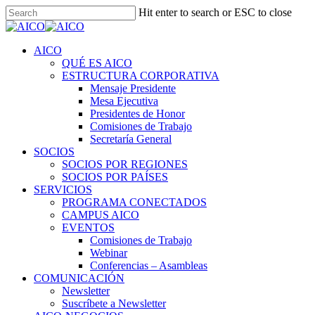
Skip
Hit enter to search or ESC to close
to
Close
main
Search
content
Menu
AICO
QUÉ ES AICO
ESTRUCTURA CORPORATIVA
Mensaje Presidente
Mesa Ejecutiva
Presidentes de Honor
Comisiones de Trabajo
Secretaría General
SOCIOS
SOCIOS POR REGIONES
SOCIOS POR PAÍSES
SERVICIOS
PROGRAMA CONECTADOS
CAMPUS AICO
EVENTOS
Comisiones de Trabajo
Webinar
Conferencias – Asambleas
COMUNICACIÓN
Newsletter
Suscríbete a Newsletter