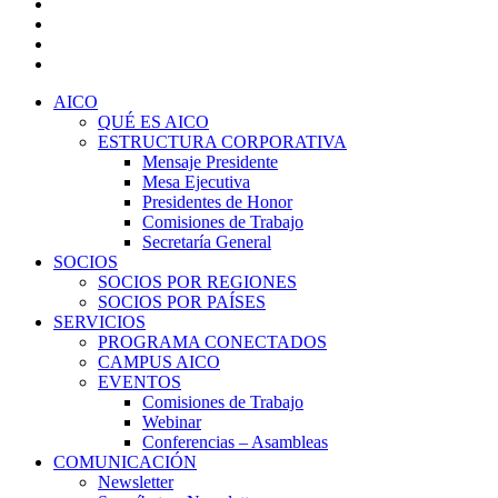
x-
twitter
facebook
linkedin
youtube
Close
AICO
Menu
QUÉ ES AICO
ESTRUCTURA CORPORATIVA
Mensaje Presidente
Mesa Ejecutiva
Presidentes de Honor
Comisiones de Trabajo
Secretaría General
SOCIOS
SOCIOS POR REGIONES
SOCIOS POR PAÍSES
SERVICIOS
PROGRAMA CONECTADOS
CAMPUS AICO
EVENTOS
Comisiones de Trabajo
Webinar
Conferencias – Asambleas
COMUNICACIÓN
Newsletter