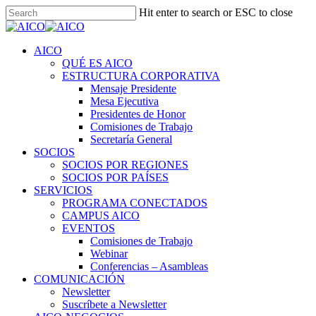
Skip
Hit enter to search or ESC to close
to
Close
main
Search
content
Menu
AICO
QUÉ ES AICO
ESTRUCTURA CORPORATIVA
Mensaje Presidente
Mesa Ejecutiva
Presidentes de Honor
Comisiones de Trabajo
Secretaría General
SOCIOS
SOCIOS POR REGIONES
SOCIOS POR PAÍSES
SERVICIOS
PROGRAMA CONECTADOS
CAMPUS AICO
EVENTOS
Comisiones de Trabajo
Webinar
Conferencias – Asambleas
COMUNICACIÓN
Newsletter
Suscríbete a Newsletter