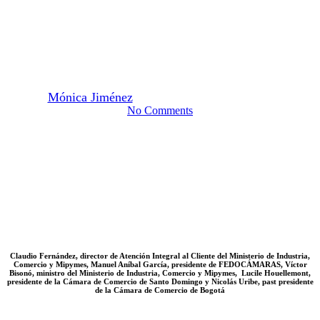
Comercio con foco en la
digitalización y la inteligencia
artificial
By
Mónica Jiménez
5 de junio de 2025
junio 18th, 2025
No Comments
Claudio Fernández, director de Atención Integral al Cliente del Ministerio de Industria,
Comercio y Mipymes, Manuel Aníbal García, presidente de FEDOCÁMARAS, Víctor
Bisonó, ministro del Ministerio de Industria, Comercio y Mipymes, Lucile Houellemont,
presidente de la Cámara de Comercio de Santo Domingo y Nicolás Uribe, past presidente
de la Cámara de Comercio de Bogotá