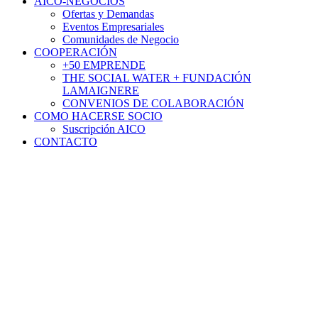
AICO-NEGOCIOS
Ofertas y Demandas
Eventos Empresariales
Comunidades de Negocio
COOPERACIÓN
+50 EMPRENDE
THE SOCIAL WATER + FUNDACIÓN
LAMAIGNERE
CONVENIOS DE COLABORACIÓN
COMO HACERSE SOCIO
Suscripción AICO
CONTACTO
Noticias
Empresarios de República
Dominicana celebran el Día
Nacional de las Cámaras de