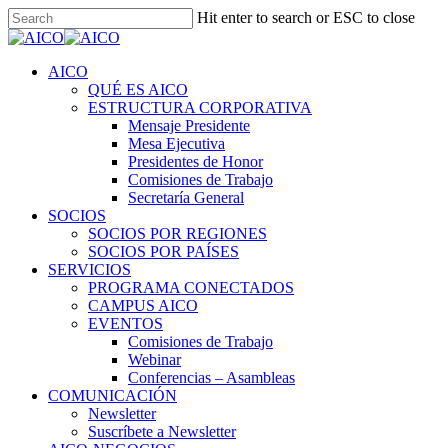
Skip
Hit enter to search or ESC to close
to
Close
main
Search
content
Menu
AICO
QUÉ ES AICO
ESTRUCTURA CORPORATIVA
Mensaje Presidente
Mesa Ejecutiva
Presidentes de Honor
Comisiones de Trabajo
Secretaría General
SOCIOS
SOCIOS POR REGIONES
SOCIOS POR PAÍSES
SERVICIOS
PROGRAMA CONECTADOS
CAMPUS AICO
EVENTOS
Comisiones de Trabajo
Webinar
Conferencias – Asambleas
COMUNICACIÓN
Newsletter
Suscríbete a Newsletter