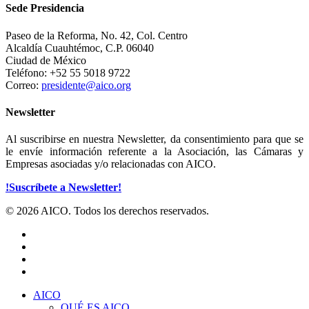
Sede Presidencia
Paseo de la Reforma, No. 42, Col. Centro
Alcaldía Cuauhtémoc, C.P. 06040
Ciudad de México
Teléfono: +52 55 5018 9722
Correo:
presidente@aico.org
Newsletter
Al suscribirse en nuestra Newsletter, da consentimiento para que se
le envíe información referente a la Asociación, las Cámaras y
Empresas asociadas y/o relacionadas con AICO.
!Suscríbete a Newsletter!
© 2026 AICO. Todos los derechos reservados.
x-
twitter
facebook
linkedin
youtube
Close
AICO
Menu
QUÉ ES AICO