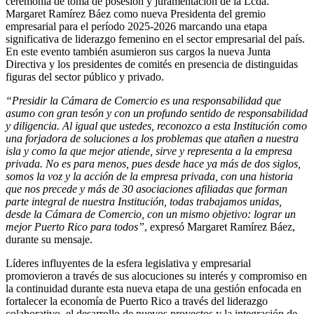
ceremonia de toma de posesión y juramentación de la Lcda.
Margaret Ramírez Báez como nueva Presidenta del gremio
empresarial para el período 2025-2026 marcando una etapa
significativa de liderazgo femenino en el sector empresarial del país.
En este evento también asumieron sus cargos la nueva Junta
Directiva y los presidentes de comités en presencia de distinguidas
figuras del sector público y privado.
“Presidir la Cámara de Comercio es una responsabilidad que
asumo con gran tesón y con un profundo sentido de responsabilidad
y diligencia. Al igual que ustedes, reconozco a esta Institución como
una forjadora de soluciones a los problemas que atañen a nuestra
isla y como la que mejor atiende, sirve y representa a la empresa
privada. No es para menos, pues desde hace ya más de dos siglos,
somos la voz y la acción de la empresa privada, con una historia
que nos precede y más de 30 asociaciones afiliadas que forman
parte integral de nuestra Institución, todas trabajamos unidas,
desde la Cámara de Comercio, con un mismo objetivo: lograr un
mejor Puerto Rico para todos”
, expresó Margaret Ramírez Báez,
durante su mensaje.
Líderes influyentes de la esfera legislativa y empresarial
promovieron a través de sus alocuciones su interés y compromiso en
la continuidad durante esta nueva etapa de una gestión enfocada en
fortalecer la economía de Puerto Rico a través del liderazgo
colaborativo, el desarrollo de nuevos proyectos y la integración de