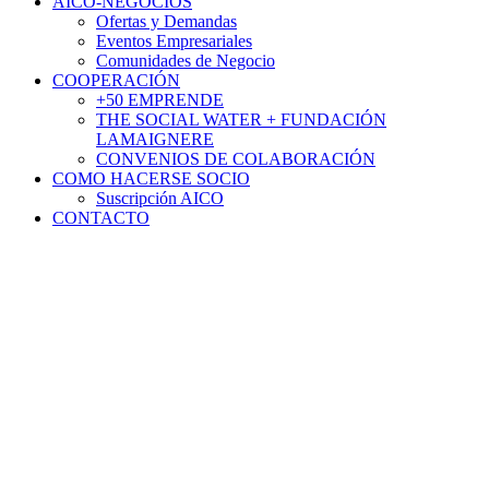
AICO-NEGOCIOS
Ofertas y Demandas
Eventos Empresariales
Comunidades de Negocio
COOPERACIÓN
+50 EMPRENDE
THE SOCIAL WATER + FUNDACIÓN
LAMAIGNERE
CONVENIOS DE COLABORACIÓN
COMO HACERSE SOCIO
Suscripción AICO
CONTACTO
Noticias
Nueva Presidenta y Junta
Directiva en la Cámara de
Comercio de Puerto Rico