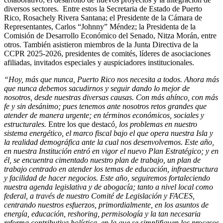
diversos sectores. Entre estos la Secretaria de Estado de Puerto
Rico, Rosachely Rivera Santana; el Presidente de la Cámara de
Representantes, Carlos “Johnny” Méndez; la Presidenta de la
Comisión de Desarrollo Económico del Senado, Nitza Morán, entre
otros. También asistieron miembros de la Junta Directiva de la
CCPR 2025-2026, presidentes de comités, líderes de asociaciones
afiliadas, invitados especiales y auspiciadores institucionales.
“Hoy, más que nunca, Puerto Rico nos necesita a todos. Ahora más
que nunca debemos sacudirnos y seguir dando lo mejor de
nosotros, desde nuestras diversas causas. Con más ahínco, con más
fe y sin desánimo; pues tenemos ante nosotros retos grandes que
atender de manera urgente; en términos económicos, sociales y
estructurales.
Entre los que destacó
, los problemas en nuestro
sistema energético, el marco fiscal bajo el que opera nuestra Isla y
la realidad demográfica ante la cual nos desenvolvemos. Este año,
en nuestra Institución entró en vigor el nuevo Plan Estratégico; y en
él, se encuentra cimentado nuestro plan de trabajo, un plan de
trabajo centrado en atender los temas de educación, infraestructura
y facilidad de hacer negocios. Este año, seguiremos fortaleciendo
nuestra agenda legislativa y de abogacía; tanto a nivel local como
federal, a través de nuestro Comité de Legislación y FACES,
centrando nuestros esfuerzos, primordialmente, en los asuntos de
energía, educación, reshoring, permisología y la tan necesaria
reforma contributiva holística, en la que se simplifiquen los procesos