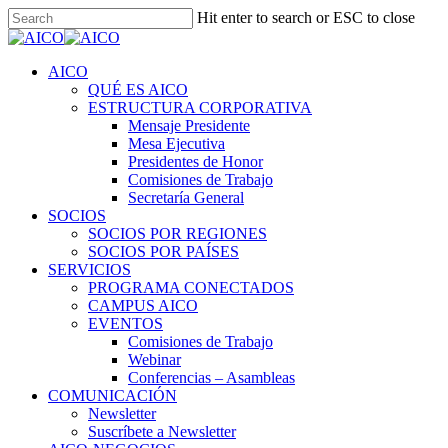
Skip
Hit enter to search or ESC to close
to
Close
main
Search
content
Menu
AICO
QUÉ ES AICO
ESTRUCTURA CORPORATIVA
Mensaje Presidente
Mesa Ejecutiva
Presidentes de Honor
Comisiones de Trabajo
Secretaría General
SOCIOS
SOCIOS POR REGIONES
SOCIOS POR PAÍSES
SERVICIOS
PROGRAMA CONECTADOS
CAMPUS AICO
EVENTOS
Comisiones de Trabajo
Webinar
Conferencias – Asambleas
COMUNICACIÓN
Newsletter
Suscríbete a Newsletter