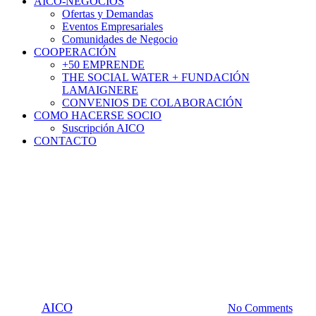
AICO-NEGOCIOS
Ofertas y Demandas
Eventos Empresariales
Comunidades de Negocio
COOPERACIÓN
+50 EMPRENDE
THE SOCIAL WATER + FUNDACIÓN
LAMAIGNERE
CONVENIOS DE COLABORACIÓN
COMO HACERSE SOCIO
Suscripción AICO
CONTACTO
Noticias
Nuevo socio en Aico: Tank
Aluminum Cover
By
AICO
7 de mayo de 2024
mayo 8th, 2024
No Comments