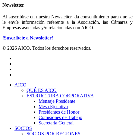
Newsletter
Al suscribirse en nuestra Newsletter, da consentimiento para que se
le envíe información referente a la Asociación, las Cámaras y
Empresas asociadas y/o relacionadas con AICO.
!Suscríbete a Newsletter!
© 2026 AICO. Todos los derechos reservados.
x-
twitter
facebook
linkedin
youtube
Close
AICO
Menu
QUÉ ES AICO
ESTRUCTURA CORPORATIVA
Mensaje Presidente
Mesa Ejecutiva
Presidentes de Honor
Comisiones de Trabajo
Secretaría General
SOCIOS
SOCIOS POR REGIONES