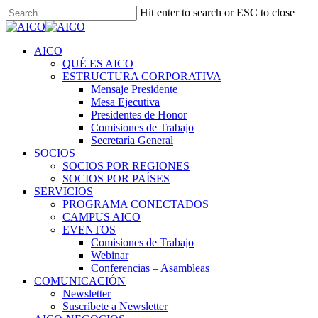
Skip
Hit enter to search or ESC to close
to
Close
main
Search
content
Menu
AICO
QUÉ ES AICO
ESTRUCTURA CORPORATIVA
Mensaje Presidente
Mesa Ejecutiva
Presidentes de Honor
Comisiones de Trabajo
Secretaría General
SOCIOS
SOCIOS POR REGIONES
SOCIOS POR PAÍSES
SERVICIOS
PROGRAMA CONECTADOS
CAMPUS AICO
EVENTOS
Comisiones de Trabajo
Webinar
Conferencias – Asambleas
COMUNICACIÓN
Newsletter
Suscríbete a Newsletter