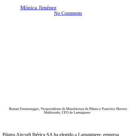
By
Mónica Jiménez
22 de junio de 2026
julio 2nd, 2026
No Comments
Roman Emmenegger, Vicepresidente de Manufactura de Pilatus y Francisco Herrero
Maldonado, CEO de Lamaignere
Pilatus Aircraft Ibérica SA ha elegido a Lamaignere, empresa