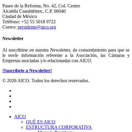
Paseo de la Reforma, No. 42, Col. Centro
Alcaldía Cuauhtémoc, C.P. 06040
Ciudad de México
Teléfono: +52 55 5018 9722
Correo:
presidente@aico.org
Newsletter
Al suscribirse en nuestra Newsletter, da consentimiento para que se
le envíe información referente a la Asociación, las Cámaras y
Empresas asociadas y/o relacionadas con AICO.
!Suscríbete a Newsletter!
© 2026 AICO. Todos los derechos reservados.
x-
twitter
facebook
linkedin
youtube
Close
AICO
Menu
QUÉ ES AICO
ESTRUCTURA CORPORATIVA