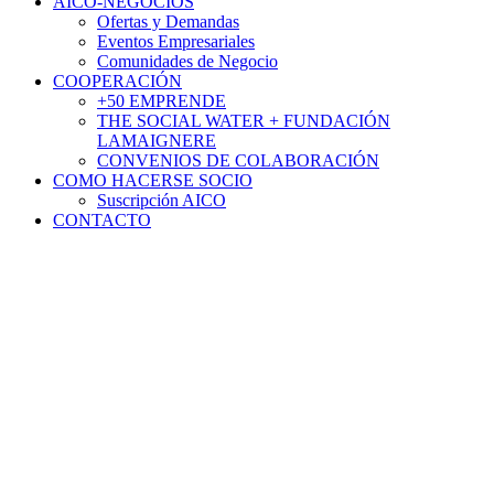
AICO-NEGOCIOS
Ofertas y Demandas
Eventos Empresariales
Comunidades de Negocio
COOPERACIÓN
+50 EMPRENDE
THE SOCIAL WATER + FUNDACIÓN
LAMAIGNERE
CONVENIOS DE COLABORACIÓN
COMO HACERSE SOCIO
Suscripción AICO
CONTACTO
Noticias
Pilatus Aircraft Ibérica SA
selecciona a Lamaignere como
su socio logístico